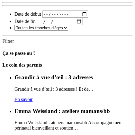
Date de début
Date de fin
Filtrer
Ça se passe ou ?
Carto
Le coin des parents
Grandir à vue d’œil : 3 adresses
Grandir à vue d’œil : 3 adresses ! Et de…
En savoir
Emma Weissland : ateliers mamans/bb
Emma Weissland : ateliers mamans/bb Accompagnement
périnatal bienveillant et soutien…