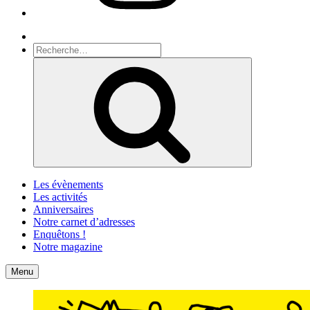
Recherche
Recherche
pour
Recherche
:
Les évènements
Les activités
Anniversaires
Notre carnet d’adresses
Enquêtons !
Notre magazine
Accueil
Contact
Menu