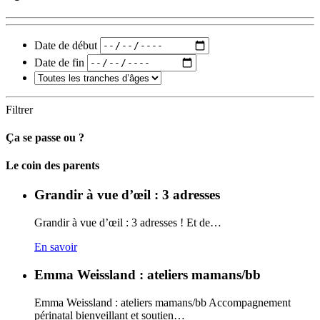
Date de début
Date de fin
Filtrer
Ça se passe ou ?
Carto
Le coin des parents
Grandir à vue d’œil : 3 adresses
Grandir à vue d’œil : 3 adresses ! Et de…
En savoir
Emma Weissland : ateliers mamans/bb
Emma Weissland : ateliers mamans/bb Accompagnement
périnatal bienveillant et soutien…