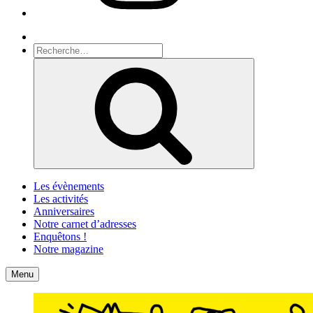
Recherche
Recherche
pour
Recherche
:
Les évènements
Les activités
Anniversaires
Notre carnet d’adresses
Enquêtons !
Notre magazine
Accueil
Contact
Menu