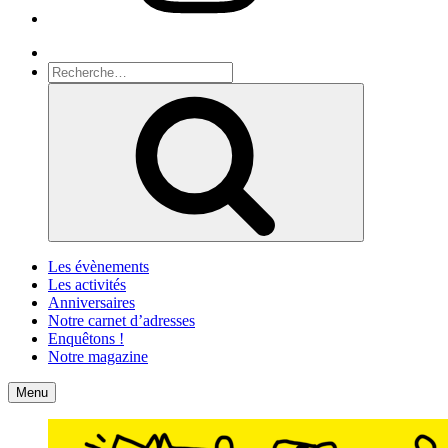
Recherche
Recherche
pour
Recherche
:
Les évènements
Les activités
Anniversaires
Notre carnet d’adresses
Enquêtons !
Notre magazine
Accueil
Contact
Menu