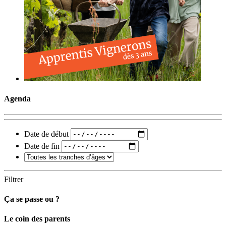
Agenda
Date de début
Date de fin
Filtrer
Ça se passe ou ?
Carto
Le coin des parents