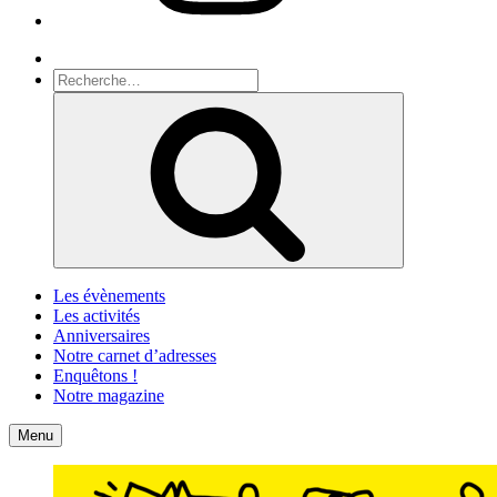
Recherche
Recherche
pour
Recherche
:
Les évènements
Les activités
Anniversaires
Notre carnet d’adresses
Enquêtons !
Notre magazine
Accueil
Contact
Menu