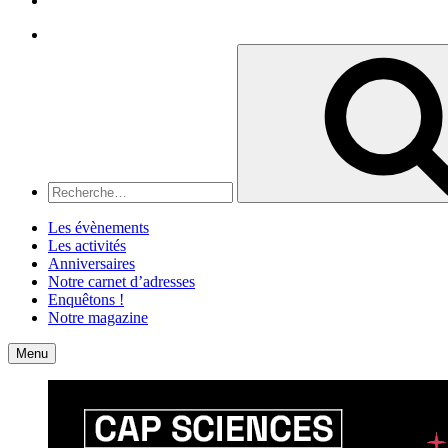
Recherche
Recherche
pour
:
Les évènements
Les activités
Anniversaires
Notre carnet d’adresses
Enquêtons !
Notre magazine
Accueil
Contact
Menu