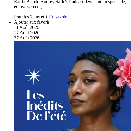
Radio Balado Audrey Saffré. Podcast devenant un spectacle,
et inversement,…
Pour les 7 ans et +
En savoir
Ajouter aux favoris
11
Août
2026
17
Août
2026
27
Août
2026