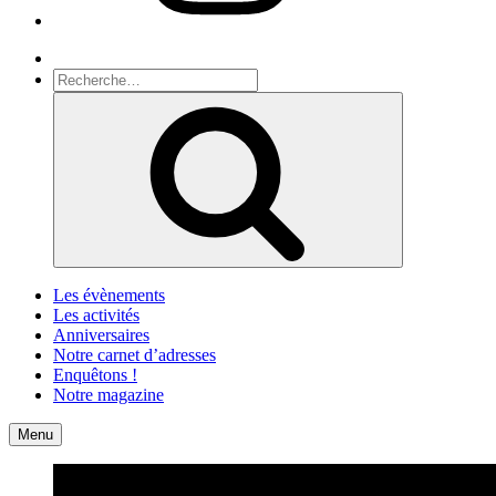
Recherche
Recherche
pour
Recherche
:
Les évènements
Les activités
Anniversaires
Notre carnet d’adresses
Enquêtons !
Notre magazine
Accueil
Contact
Menu