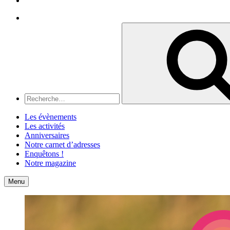
Recherche
Recherche
pour
:
Les évènements
Les activités
Anniversaires
Notre carnet d’adresses
Enquêtons !
Notre magazine
Accueil
Contact
Menu