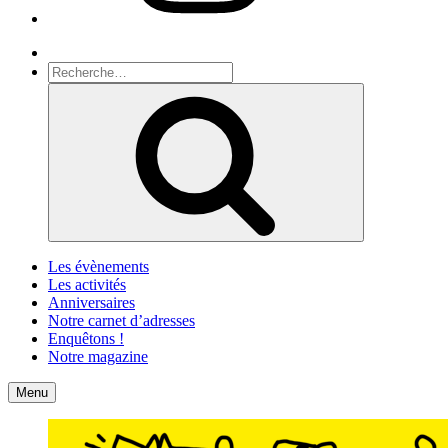
Recherche
Recherche
pour
Recherche
:
Les évènements
Les activités
Anniversaires
Notre carnet d’adresses
Enquêtons !
Notre magazine
Accueil
Contact
Menu