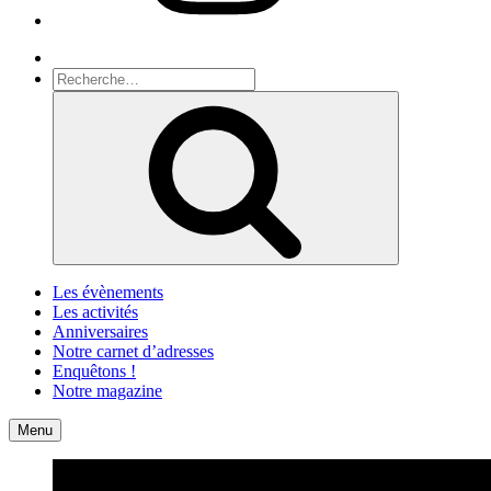
Recherche
Recherche
pour
Recherche
:
Les évènements
Les activités
Anniversaires
Notre carnet d’adresses
Enquêtons !
Notre magazine
Accueil
Contact
Menu