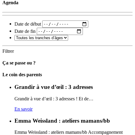
Agenda
Date de début
Date de fin
Filtrer
Ça se passe ou ?
Carto
Le coin des parents
Grandir à vue d’œil : 3 adresses
Grandir à vue d’œil : 3 adresses ! Et de…
En savoir
Emma Weissland : ateliers mamans/bb
Emma Weissland : ateliers mamans/bb Accompagnement