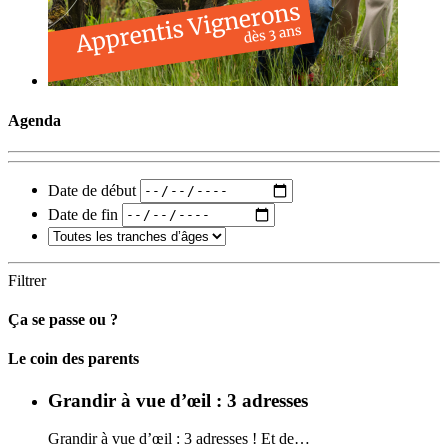
Agenda
Date de début
Date de fin
Filtrer
Ça se passe ou ?
Carto
Le coin des parents
Grandir à vue d’œil : 3 adresses
Grandir à vue d’œil : 3 adresses ! Et de…