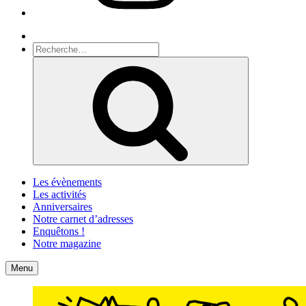
Recherche
Recherche
pour
Recherche
:
Les évènements
Les activités
Anniversaires
Notre carnet d’adresses
Enquêtons !
Notre magazine
Accueil
Contact
Menu