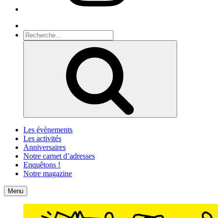
Recherche
Recherche
pour
Recherche
:
Les évènements
Les activités
Anniversaires
Notre carnet d’adresses
Enquêtons !
Notre magazine
Accueil
Contact
Menu