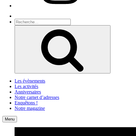
Recherche
Recherche
pour
Recherche
:
Les évènements
Les activités
Anniversaires
Notre carnet d’adresses
Enquêtons !
Notre magazine
Accueil
Contact
Menu