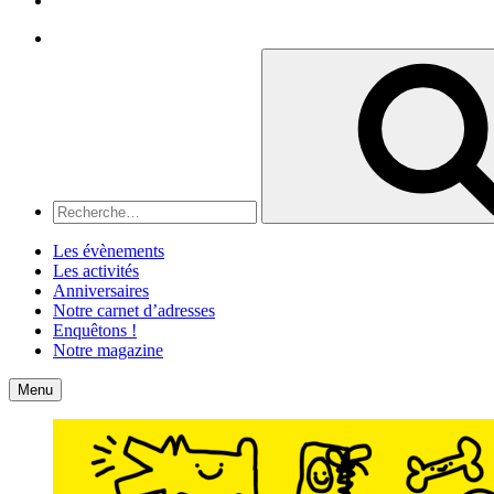
Recherche
Recherche
pour
:
Les évènements
Les activités
Anniversaires
Notre carnet d’adresses
Enquêtons !
Notre magazine
Accueil
Contact
Menu