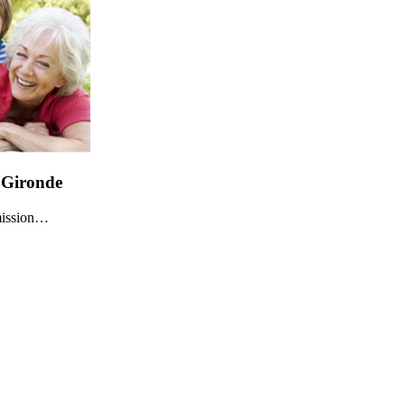
 Gironde
mission…