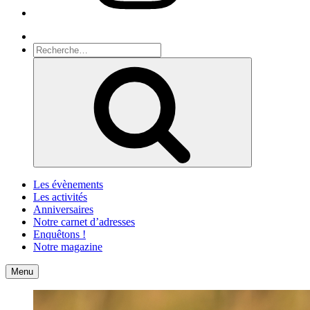
Recherche
Recherche
pour
Recherche
:
Les évènements
Les activités
Anniversaires
Notre carnet d’adresses
Enquêtons !
Notre magazine
Accueil
Contact
Menu