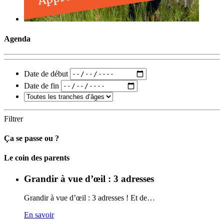
Agenda
Date de début
Date de fin
Filtrer
Ça se passe ou ?
Carto
Le coin des parents
Grandir à vue d’œil : 3 adresses
Grandir à vue d’œil : 3 adresses ! Et de…
En savoir