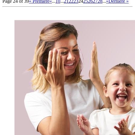
Page 24 of 39
« Première
«
...
10
...
21
22
23
24
25
26
27
28
...
»
Dernière »