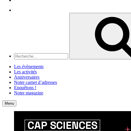
Recherche
Recherche
pour
:
Les évènements
Les activités
Anniversaires
Notre carnet d’adresses
Enquêtons !
Notre magazine
Accueil
Contact
Menu