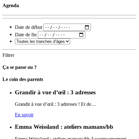
Agenda
Date de début
Date de fin
Filtrer
Ça se passe ou ?
Carto
Le coin des parents
Grandir à vue d’œil : 3 adresses
Grandir à vue d’œil : 3 adresses ! Et de…
En savoir
Emma Weissland : ateliers mamans/bb
Emma Weissland : ateliers mamans/bb Accompagnement