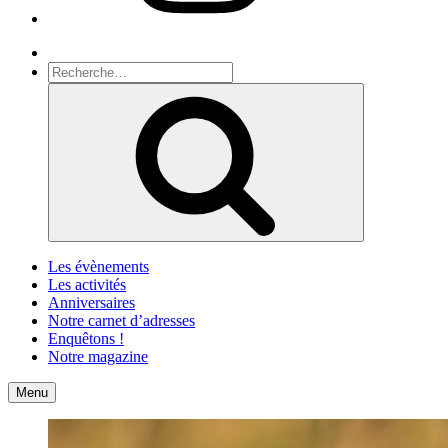
Recherche
Recherche
pour
Recherche
:
Les évènements
Les activités
Anniversaires
Notre carnet d’adresses
Enquêtons !
Notre magazine
Accueil
Contact
Menu