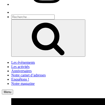
Recherche
Recherche
pour
Recherche
:
Les évènements
Les activités
Anniversaires
Notre carnet d’adresses
Enquêtons !
Notre magazine
Accueil
Contact
Menu