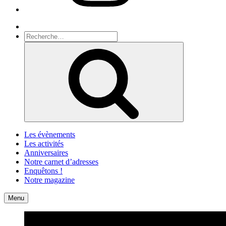
Recherche
Recherche
pour
Recherche
:
Les évènements
Les activités
Anniversaires
Notre carnet d’adresses
Enquêtons !
Notre magazine
Accueil
Contact
Menu