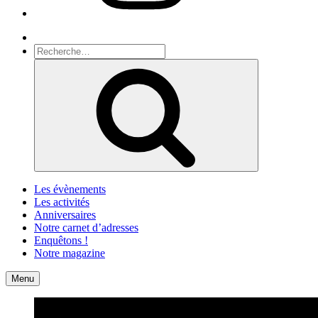
Recherche
Recherche
pour
Recherche
:
Les évènements
Les activités
Anniversaires
Notre carnet d’adresses
Enquêtons !
Notre magazine
Accueil
Contact
Menu