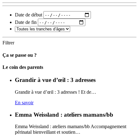
Date de début
Date de fin
Filtrer
Ça se passe ou ?
Carto
Le coin des parents
Grandir à vue d’œil : 3 adresses
Grandir à vue d’œil : 3 adresses ! Et de…
En savoir
Emma Weissland : ateliers mamans/bb
Emma Weissland : ateliers mamans/bb Accompagnement
périnatal bienveillant et soutien…