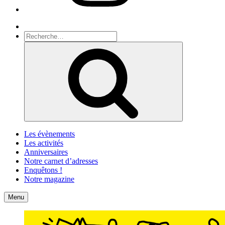
Recherche
Recherche
pour
Recherche
:
Les évènements
Les activités
Anniversaires
Notre carnet d’adresses
Enquêtons !
Notre magazine
Accueil
Contact
Menu