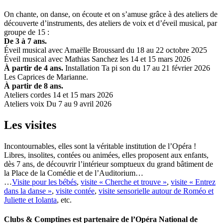
On chante, on danse, on écoute et on s’amuse grâce à des ateliers de
découverte d’instruments, des ateliers de voix et d’éveil musical, par
groupe de 15 :
De 3 à 7 ans.
Éveil musical avec Amaëlle Broussard du 18 au 22 octobre 2025
Éveil musical avec Mathias Sanchez les 14 et 15 mars 2026
À partir de 4 ans.
Installation Ta pi son du 17 au 21 février 2026
Les Caprices de Marianne.
À partir de 8 ans.
Ateliers cordes 14 et 15 mars 2026
Ateliers voix Du 7 au 9 avril 2026
Les visites
Incontournables, elles sont la véritable institution de l’Opéra !
Libres, insolites, contées ou animées, elles proposent aux enfants,
dès 7 ans, de découvrir l’intérieur somptueux du grand bâtiment de
la Place de la Comédie et de l’Auditorium…
…
Visite pour les bébés
,
visite « Cherche et trouve »
,
visite « Entrez
dans la danse »
,
visite contée
,
visite sensorielle autour de Roméo et
Juliette et Iolanta
, etc.
Clubs & Comptines est partenaire
de l’Opéra National de