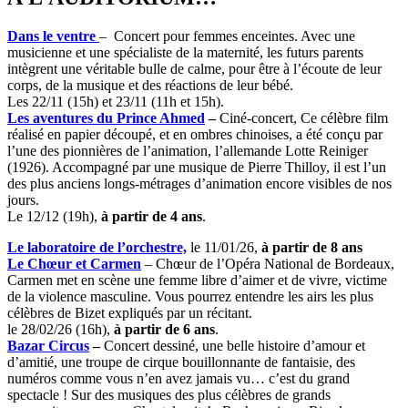
Dans le ventre
– Concert pour femmes enceintes. Avec une
musicienne et une spécialiste de la maternité, les futurs parents
intègrent une véritable bulle de calme, pour être à l’écoute de leur
corps, de la musique et des réactions de leur bébé.
Les 22/11 (15h) et 23/11 (11h et 15h).
Les aventures du Prince Ahmed
–
Ciné-concert, Ce célèbre film
réalisé en papier découpé, et en ombres chinoises, a été conçu par
l’une des pionnières de l’animation, l’allemande Lotte Reiniger
(1926). Accompagné par une musique de Pierre Thilloy, il est l’un
des plus anciens longs-métrages d’animation encore visibles de nos
jours.
Le 12/12 (19h),
à partir de 4 ans
.
Le laboratoire de l’orchestre,
le 11/01/26,
à partir de 8 ans
Le Chœur et Carmen
– Chœur de l’Opéra National de Bordeaux,
Carmen met en scène une femme libre d’aimer et de vivre, victime
de la violence masculine. Vous pourrez entendre les airs les plus
célèbres de Bizet expliqués par un récitant.
le 28/02/26 (16h),
à partir de 6 ans
.
Bazar Circus
–
Concert dessiné, une belle histoire d’amour et
d’amitié, une troupe de cirque bouillonnante de fantaisie, des
numéros comme vous n’en avez jamais vu… c’est du grand
spectacle ! Sur des musiques des plus célèbres de grands