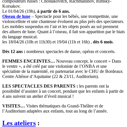
compositeurs russes : Chostakovitch, Rachmaninov, Rimsky-
Korsakov.
Le 01/04/26 (19h),
à partir de 6 ans.
Oiseau de lune
– Spectacle pour les bébés, une trompettiste, une
violoncelliste et une chanteuse évoluent au plus près des spectateurs.
Les mobiles suspendus en l’air et les objets posés au sol prennent
des allures de lune. Quant à l’oiseau, il fait son apparition par le biais
du langage musical.
les 18/04/26 (10h et 11h30) et 19/04 (11h et 16h) ,
dès 6 mois
.
Dès 12 ans :
nombreux spectacles de danse, opéras et concerts.
FEMMES ENCEINTES…
Nouveau concept, le concert « Dans
le ventre », a été créé par une violoniste de l’ONBA et une
spécialiste de la maternité, en partenariat avec le CHU de Bordeaux
Centre Aliénor d’Aquitaine (22 & 23/11, Auditorium).
LES SPECTACLES DES PARENTS :
les parents ont la
possibilité d’assister à un concert, pendant que les enfants à partir de
4 ans suivent un atelier d’éveil musical !
VISITES…
Visites thématiques du Grand-Théâtre et de
l’Auditorium adaptées aux enfants, tout au long de l’année.
Les ateliers
: