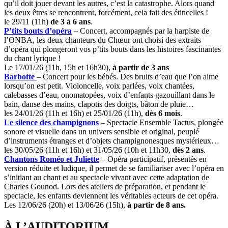
qu’il doit jouer devant les autres, c’est la catastrophe. Alors quand
les deux êtres se rencontrent, forcément, cela fait des étincelles !
le 29/11 (11h)
de 3 à 6 ans
.
P’tits bouts d’opéra
–
Concert, accompagnés par la harpiste de
l’ONBA, les deux chanteurs du Chœur ont choisi des extraits
d’opéra qui plongeront vos p’tits bouts dans les histoires fascinantes
du chant lyrique !
Le 17/01/26 (11h, 15h et 16h30),
à partir de 3 ans
Barbotte
– Concert pour les bébés. Des bruits d’eau que l’on aime
lorsqu’on est petit. Violoncelle, voix parlées, voix chantées,
calebasses d’eau, onomatopées, voix d’enfants gazouillant dans le
bain, danse des mains, clapotis des doigts, bâton de pluie…
les 24/01/26 (11h et 16h) et 25/01/26 (11h),
dès 6 mois
.
Le silence des champignons
– Spectacle Ensemble Tactus, plongée
sonore et visuelle dans un univers sensible et original, peuplé
d’instruments étranges et d’objets champignonesques mystérieux…
les 30/05/26 (11h et 16h) et 31/05/26 (10h et 11h30,
dès 2 ans
.
Chantons Roméo et Juliette
– Opéra participatif, présentés en
version réduite et ludique, il permet de se familiariser avec l’opéra en
s’initiant au chant et au spectacle vivant avec cette adaptation de
Charles Gounod. Lors des ateliers de préparation, et pendant le
spectacle, les enfants deviennent les véritables acteurs de cet opéra.
Les 12/06/26 (20h) et 13/06/26 (15h),
à partir de 8 ans.
À L’AUDITORIUM…