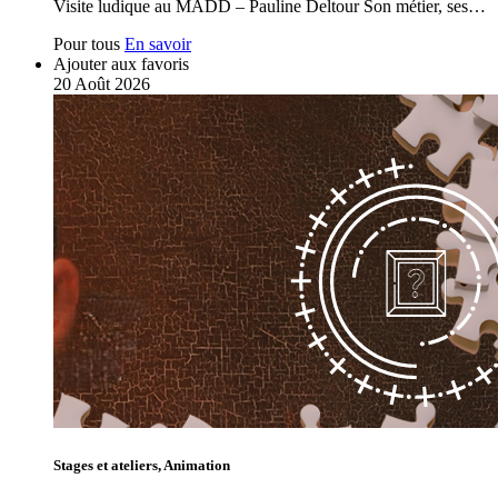
Visite ludique au MADD – Pauline Deltour Son métier, ses…
Pour tous
En savoir
Ajouter aux favoris
20
Août
2026
Stages et ateliers, Animation