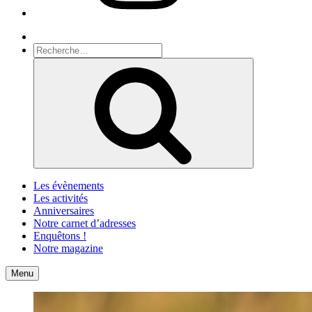
Recherche
Recherche
pour
Recherche
:
Les évènements
Les activités
Anniversaires
Notre carnet d’adresses
Enquêtons !
Notre magazine
Accueil
Contact
Menu