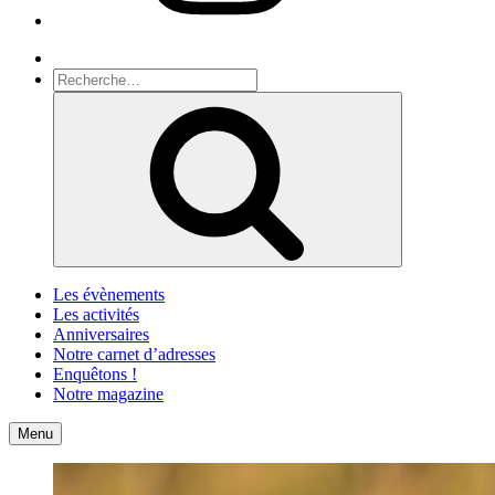
Recherche
Recherche
pour
Recherche
:
Les évènements
Les activités
Anniversaires
Notre carnet d’adresses
Enquêtons !
Notre magazine
Accueil
Contact
Menu