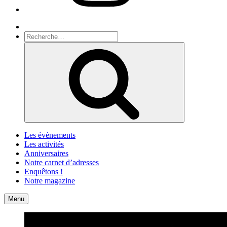
Recherche
Recherche
pour
Recherche
:
Les évènements
Les activités
Anniversaires
Notre carnet d’adresses
Enquêtons !
Notre magazine
Accueil
Contact
Menu