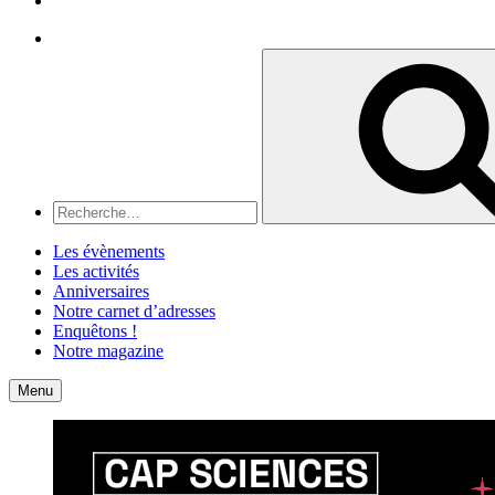
Recherche
Recherche
pour
:
Les évènements
Les activités
Anniversaires
Notre carnet d’adresses
Enquêtons !
Notre magazine
Accueil
Contact
Menu