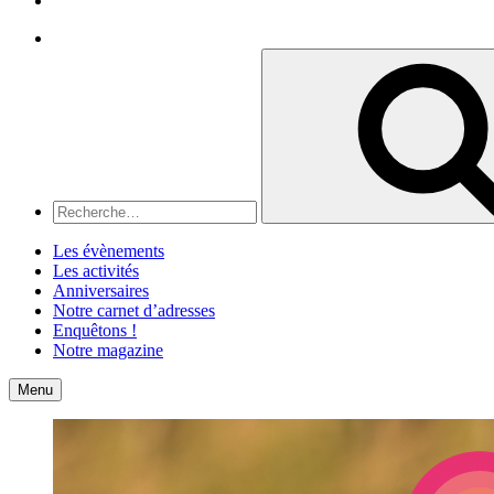
Recherche
Recherche
pour
:
Les évènements
Les activités
Anniversaires
Notre carnet d’adresses
Enquêtons !
Notre magazine
Accueil
Contact
Menu