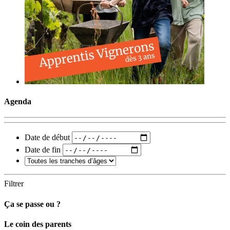
Agenda
Date de début
Date de fin
Filtrer
Ça se passe ou ?
Carto
Le coin des parents