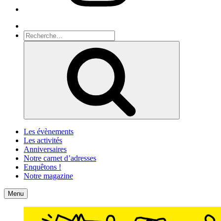
Recherche
Recherche
pour
Recherche
:
Les évènements
Les activités
Anniversaires
Notre carnet d’adresses
Enquêtons !
Notre magazine
Accueil
Contact
Menu