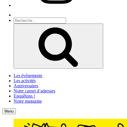
Recherche
Recherche
pour
Recherche
:
Les évènements
Les activités
Anniversaires
Notre carnet d’adresses
Enquêtons !
Notre magazine
Accueil
Contact
Menu