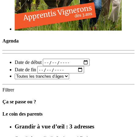
Agenda
Date de début
Date de fin
Filtrer
Ça se passe ou ?
Carto
Le coin des parents
Grandir à vue d’œil : 3 adresses