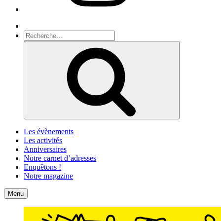
Recherche
Recherche
pour
Recherche
:
Les évènements
Les activités
Anniversaires
Notre carnet d’adresses
Enquêtons !
Notre magazine
Accueil
Contact
Menu