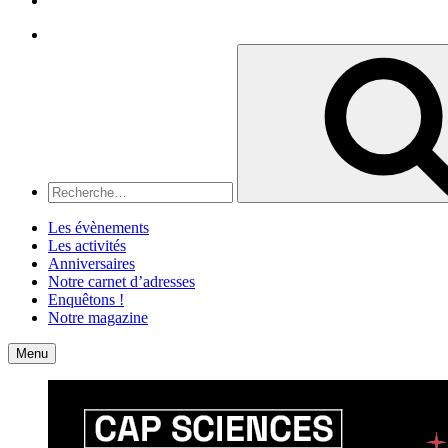
Recherche
Recherche
pour
:
Les évènements
Les activités
Anniversaires
Notre carnet d’adresses
Enquêtons !
Notre magazine
Accueil
Contact
Menu