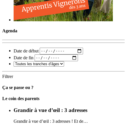
Agenda
Date de début
Date de fin
Filtrer
Ça se passe ou ?
Carto
Le coin des parents
Grandir à vue d’œil : 3 adresses
Grandir à vue d’œil : 3 adresses ! Et de…