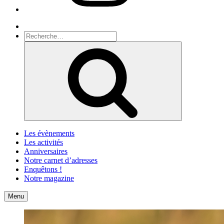
Recherche
Recherche
pour
Recherche
:
Les évènements
Les activités
Anniversaires
Notre carnet d’adresses
Enquêtons !
Notre magazine
Accueil
Contact
Menu