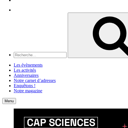
Recherche
Recherche
pour
:
Les évènements
Les activités
Anniversaires
Notre carnet d’adresses
Enquêtons !
Notre magazine
Accueil
Contact
Menu