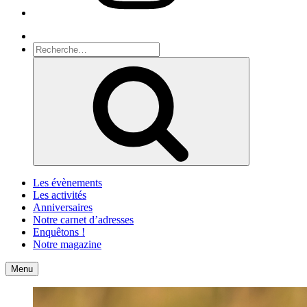
Recherche
Recherche
pour
Recherche
:
Les évènements
Les activités
Anniversaires
Notre carnet d’adresses
Enquêtons !
Notre magazine
Accueil
Contact
Menu