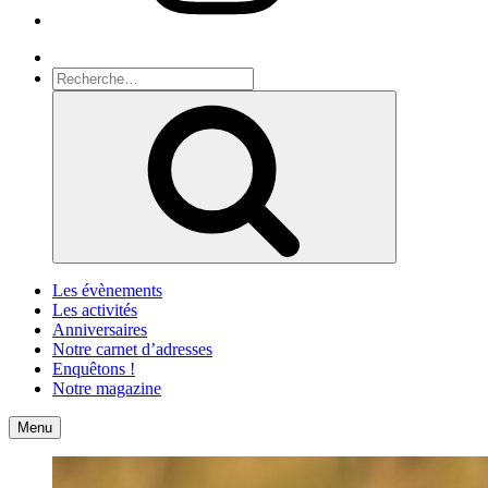
Recherche
Recherche
pour
Recherche
:
Les évènements
Les activités
Anniversaires
Notre carnet d’adresses
Enquêtons !
Notre magazine
Accueil
Contact
Menu