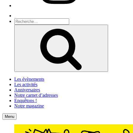
Recherche
Recherche
pour
Recherche
:
Les évènements
Les activités
Anniversaires
Notre carnet d’adresses
Enquêtons !
Notre magazine
Accueil
Contact
Menu