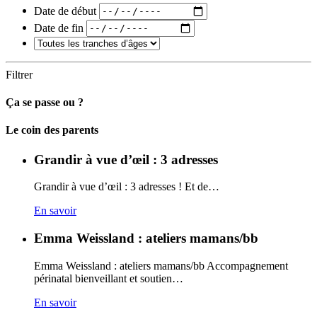
Date de début
Date de fin
Filtrer
Ça se passe ou ?
Carto
Le coin des parents
Grandir à vue d’œil : 3 adresses
Grandir à vue d’œil : 3 adresses ! Et de…
En savoir
Emma Weissland : ateliers mamans/bb
Emma Weissland : ateliers mamans/bb Accompagnement
périnatal bienveillant et soutien…
En savoir