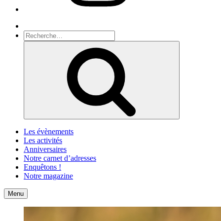
Recherche
Recherche
pour
Recherche
:
Les évènements
Les activités
Anniversaires
Notre carnet d’adresses
Enquêtons !
Notre magazine
Accueil
Contact
Menu