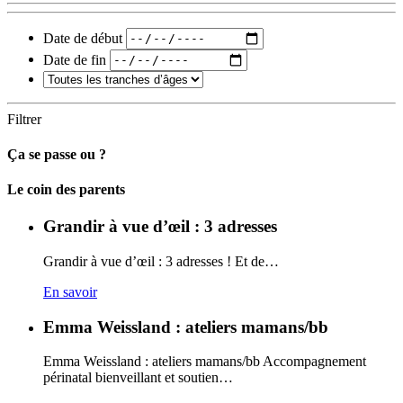
Date de début
Date de fin
Filtrer
Ça se passe ou ?
Carto
Le coin des parents
Grandir à vue d’œil : 3 adresses
Grandir à vue d’œil : 3 adresses ! Et de…
En savoir
Emma Weissland : ateliers mamans/bb
Emma Weissland : ateliers mamans/bb Accompagnement
périnatal bienveillant et soutien…