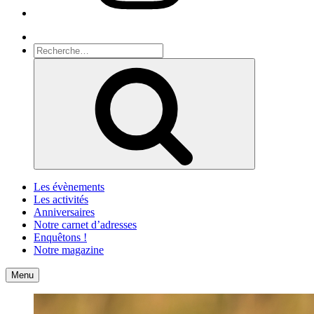
Recherche
Recherche
pour
Recherche
:
Les évènements
Les activités
Anniversaires
Notre carnet d’adresses
Enquêtons !
Notre magazine
Accueil
Contact
Menu