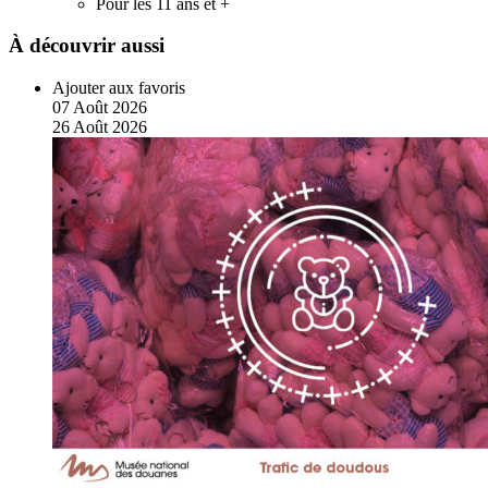
Pour les 11 ans et +
À découvrir aussi
Ajouter aux favoris
07
Août
2026
26
Août
2026