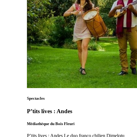
Spectacles
P’tits lives : Andes
Médiathèque du Bois Fleuri
P’tits lives : Andes Le duo franco chilien Dimelotu