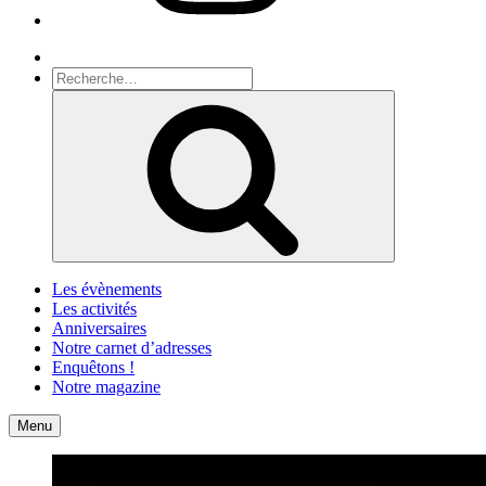
Recherche
Recherche
pour
Recherche
:
Les évènements
Les activités
Anniversaires
Notre carnet d’adresses
Enquêtons !
Notre magazine
Accueil
Contact
Menu