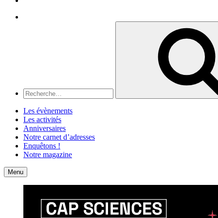
Recherche
Recherche
pour
:
Les évènements
Les activités
Anniversaires
Notre carnet d’adresses
Enquêtons !
Notre magazine
Accueil
Contact
Menu