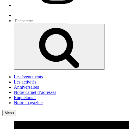
Recherche
Recherche
pour
Recherche
:
Les évènements
Les activités
Anniversaires
Notre carnet d’adresses
Enquêtons !
Notre magazine
Accueil
Contact
Menu