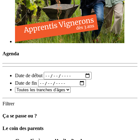
Agenda
Date de début
Date de fin
Filtrer
Ça se passe ou ?
Carto
Le coin des parents