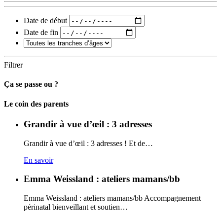
Date de début
Date de fin
Filtrer
Ça se passe ou ?
Carto
Le coin des parents
Grandir à vue d’œil : 3 adresses
Grandir à vue d’œil : 3 adresses ! Et de…
En savoir
Emma Weissland : ateliers mamans/bb
Emma Weissland : ateliers mamans/bb Accompagnement
périnatal bienveillant et soutien…