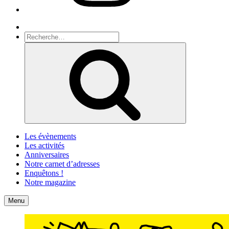
Recherche
Recherche
pour
Recherche
:
Les évènements
Les activités
Anniversaires
Notre carnet d’adresses
Enquêtons !
Notre magazine
Accueil
Contact
Menu