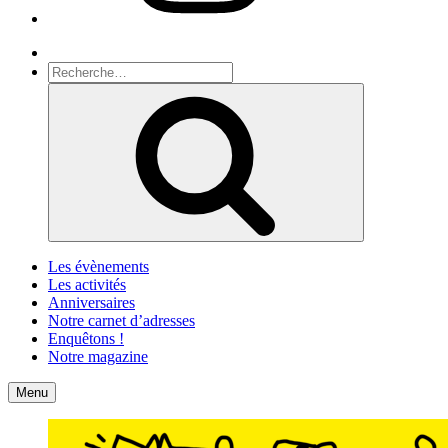
Recherche
Recherche
pour
Recherche
:
Les évènements
Les activités
Anniversaires
Notre carnet d’adresses
Enquêtons !
Notre magazine
Accueil
Contact
Menu