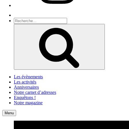
Recherche
Recherche
pour
Recherche
:
Les évènements
Les activités
Anniversaires
Notre carnet d’adresses
Enquêtons !
Notre magazine
Accueil
Contact
Menu