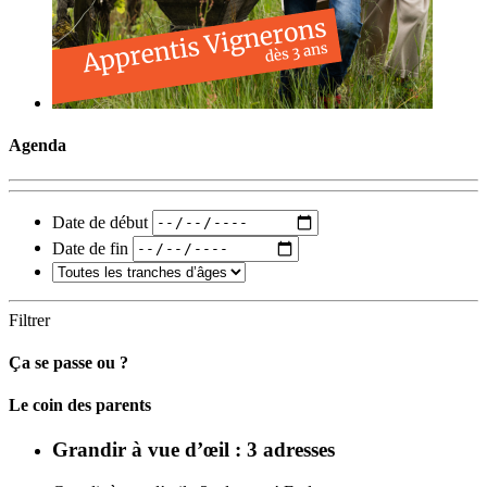
Agenda
Date de début
Date de fin
Filtrer
Ça se passe ou ?
Carto
Le coin des parents
Grandir à vue d’œil : 3 adresses