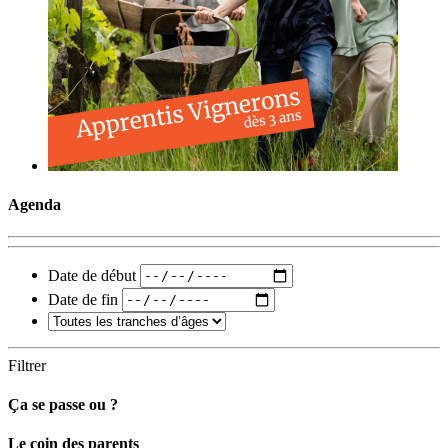
Agenda
Date de début
Date de fin
Filtrer
Ça se passe ou ?
Carto
Le coin des parents