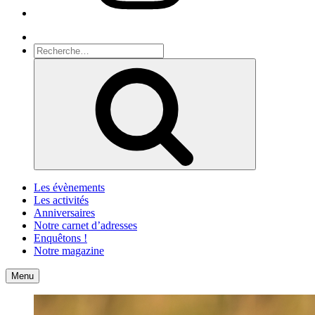
Recherche
Recherche
pour
Recherche
:
Les évènements
Les activités
Anniversaires
Notre carnet d’adresses
Enquêtons !
Notre magazine
Accueil
Contact
Menu