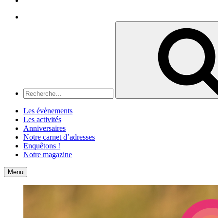
Recherche
Recherche
pour
:
Les évènements
Les activités
Anniversaires
Notre carnet d’adresses
Enquêtons !
Notre magazine
Accueil
Contact
Menu