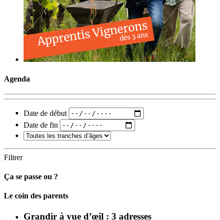
Agenda
Date de début
Date de fin
Filtrer
Ça se passe ou ?
Carto
Le coin des parents
Grandir à vue d’œil : 3 adresses