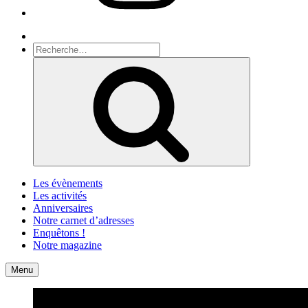
Recherche
Recherche
pour
Recherche
:
Les évènements
Les activités
Anniversaires
Notre carnet d’adresses
Enquêtons !
Notre magazine
Accueil
Contact
Menu