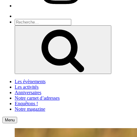
Recherche
Recherche
pour
Recherche
:
Les évènements
Les activités
Anniversaires
Notre carnet d’adresses
Enquêtons !
Notre magazine
Accueil
Contact
Menu