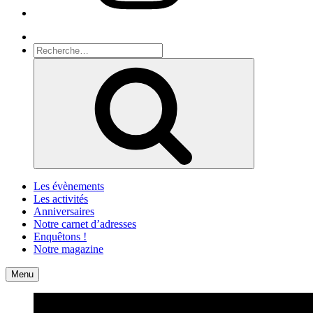
Recherche
Recherche
pour
Recherche
:
Les évènements
Les activités
Anniversaires
Notre carnet d’adresses
Enquêtons !
Notre magazine
Accueil
Contact
Menu