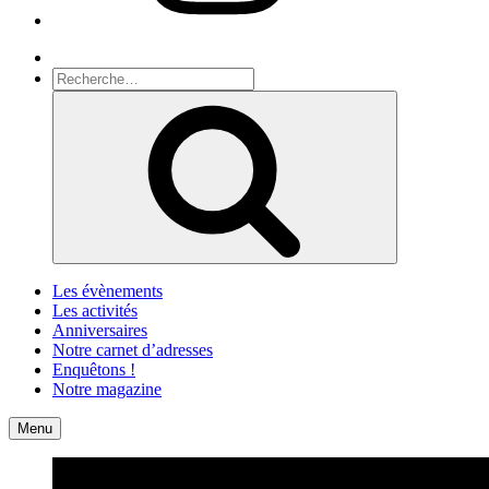
Recherche
Recherche
pour
Recherche
:
Les évènements
Les activités
Anniversaires
Notre carnet d’adresses
Enquêtons !
Notre magazine
Accueil
Contact
Menu