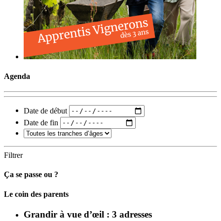
Agenda
Date de début
Date de fin
Filtrer
Ça se passe ou ?
Carto
Le coin des parents
Grandir à vue d’œil : 3 adresses