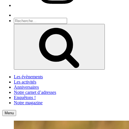
Recherche
Recherche
pour
Recherche
:
Les évènements
Les activités
Anniversaires
Notre carnet d’adresses
Enquêtons !
Notre magazine
Accueil
Contact
Menu